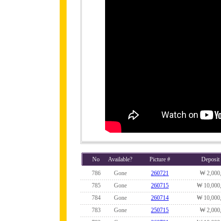
No
Available?
Picture #
Deposit
786
Gone
260721
₩ 2,000
785
Gone
260715
₩ 10,000
784
Gone
260714
₩ 10,000
783
Gone
250715
₩ 2,000