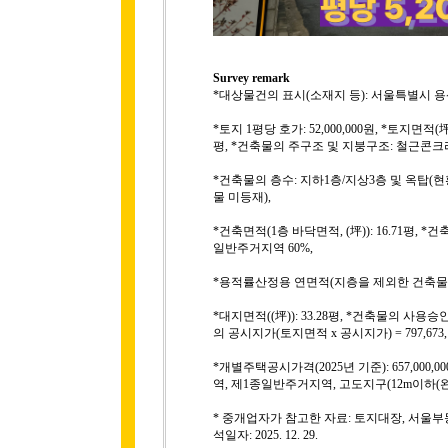
Survey remark
*대상물건의 표시(소재지 등): 서울특별시 용산구 
*토지 1평당 호가: 52,000,000원, *토지면적(
평, *건축물의 주구조 및 지붕구조: 철근콘크
*건축물의 층수: 지하1층/지상3층 및 옥탑(
물 미등재),
*건축면적(1층 바닥면적, (坪)): 16.71평, *
일반주거지역 60%,
*용적률산정용 연면적(지층을 제외한 건축물의 면적,
*대지면적((坪)): 33.28평, *건축물의 사용승인일
의 공시지가(토지면적 x 공시지가) = 797,673,
*개별주택공시가격(2025년 기준): 657,000,
역, 제1종일반주거지역, 고도지구(12m이하(완화
* 중개업자가 참고한 자료: 토지대장, 서울
석일자: 2025. 12. 29.