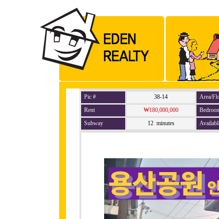
Pic #
38-14
Area/Fl
Rent
₩180,000,000
Bedroo
Subway
12 minutes
Availabl