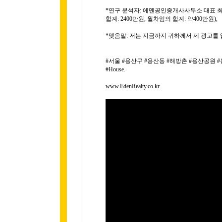
*연구 분석자: 에덴공인중개사사무소 대표 최
합계: 2400만원, 월차임의 합계: 약400만원),
*맺음말: 저는 지금까지 귀하께서 제 광고를
#서울 #용산구 #용산동 #해방촌 #용산공원 #용산투자
#House.
www.EdenRealty.co.kr