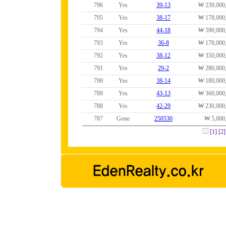
796
Yes
39-13
₩ 230,000
795
Yes
38-17
₩ 178,000
794
Yes
44-18
₩ 590,000
793
Yes
36-8
₩ 178,000
792
Yes
38-12
₩ 350,000
791
Yes
29-2
₩ 280,000
790
Yes
38-14
₩ 180,000
789
Yes
43-13
₩ 360,000
788
Yes
42-29
₩ 230,000
787
Gone
250530
₩ 5,000
[1]
[2]