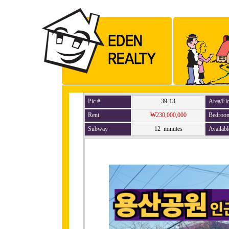
Pic #
39-13
Area/Fl
Rent
₩230,000,000
Bedroo
Subway
12 minutes
Availabl