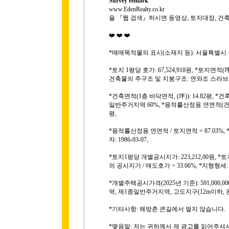
Survey remark
www.EdenRealty.co.kr
을 『웹 검색』하시면 동영상, 토지대장, 건
❤️ ❤️ ❤️
*매매목적물의 표시(소재지 등): 서울특별시 용산구 
*토지 1평당 호가: 67,524,918원, *토지면적(坪
건축물의 주구조 및 지붕구조: 연와조 스라브위
*건축면적(1층 바닥면적, (坪)): 14.82평, *
일반주거지역 60%, *용적률산정용 연면적(건축물
평,
*용적률산정용 연면적 / 토지면적 = 87.03%
자: 1986-03-07,
*토지1평당 개별공시지가: 223,212,00원, *
의 공시지가 / 매도호가 = 33.06%, *지형
*개별주택공시가격(2025년 기준): 591,000,
역, 제1종일반주거지역, 고도지구(12m이하, 완
*기타사항: 해방촌 큰길에서 멀지 않습니다.
*맺음말: 저는 귀하께서 제 광고를 읽어주셔